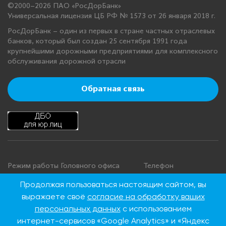
©2000–2026 ПАО «РосДорБанк»
Универсальная лицензия ЦБ РФ № 1573 от 26 января 2018 г.
РосДорБанк – один из первых в стране частных отраслевых
банков, который был создан 25 сентября 1991 года
крупнейшими дорожными предприятиями для комплексного
обслуживания дорожной отрасли
Обратная связь
Режим работы Головного офиса
Телефон
+7 495 276 00 22
Понедельник - четверг: с 9:00 до
Продолжая пользоваться настоящим сайтом, вы
18:00
8 800 100 00 22
выражаете своё
согласие на обработку ваших
Пятница: с 9:00 до 16:45
(Бесплатно по
персональных данных
с использованием
Суббота, воскресенье: выходные
России)
интернет-сервисов «Google Analytics» и «Яндекс