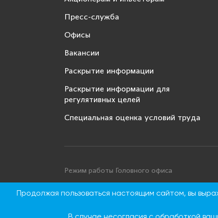
Пресс-служба
Офисы
Вакансии
Раскрытие информации
Раскрытие информации для
регулятивных целей
Специальная оценка условий труда
Режим работы Головного офиса
Понедельник - четверг: с 9:00 до 18:00
Продолжая пользоваться настоящим сайтом, вы выр
Пятница: с 9:00 до 16:45
Суббота, воскресенье: выходные дни
В случае несогласия с обработкой ваш