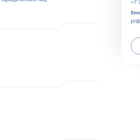
+7 
Ema
pr@