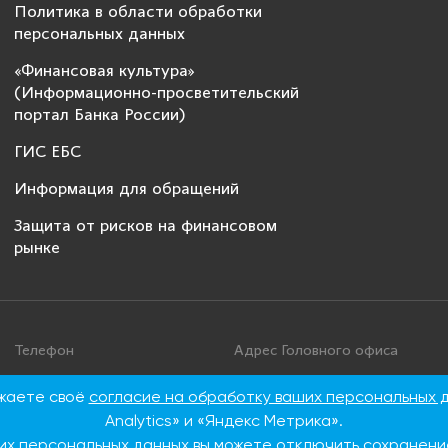
Политика в области обработки
персональных данных
«Финансовая культура»
(Информационно-просветительский
портал Банка России)
ГИС ЕБС
Информация для обращений
Защита от рисков на финансовом
рынке
Телефон
Адрес Головного офиса
+7 495 276 00 22
115093, г. Москва, ул. Дуби
ажаете своё
согласие на обработку ваших персональных 
86
8 800 100 00 22 (Бесплатно
Analytics» и «Яндекс Метрика».
по России)
их персональных данных вы можете отключить сохранение