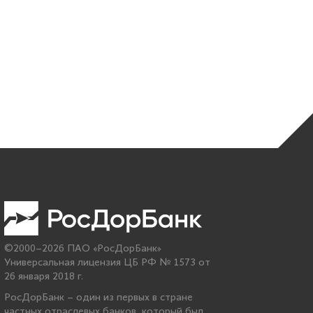
©2000–2026 ПАО «РосДорБанк»
Универсальная лицензия ЦБ РФ № 1573 от
26 января 2018 г.
РосДорБанк – один из первых в стране
частных отраслевых банков, который был