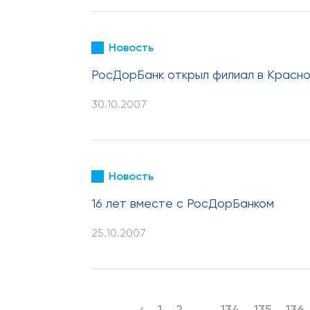
Новость
РосДорБанк открыл филиал в Красн
30.10.2007
Новость
16 лет вместе с РосДорБанком
25.10.2007
‹
1
2
...
134
135
136