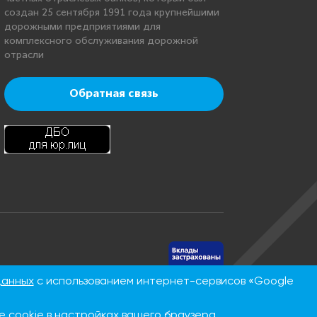
создан 25 сентября 1991 года крупнейшими
дорожными предприятиями для
комплексного обслуживания дорожной
отрасли
Обратная связь
нинская, д.
данных
с использованием интернет-сервисов «Google
 cookie в настройках вашего браузера.