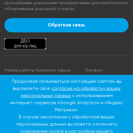
крупнейшими дорожными предприятиями для комплексного
обслуживания дорожной отрасли
Обратная связь
Режим работы Головного офиса
Телефон
+7 495 276 00 22
Понедельник - четверг: с 9:00 до
Продолжая пользоваться настоящим сайтом, вы
18:00
8 800 100 00 22
выражаете своё
согласие на обработку ваших
Пятница: с 9:00 до 16:45
(Бесплатно по
персональных данных
с использованием
Суббота, воскресенье: выходные
России)
интернет-сервисов «Google Analytics» и «Яндекс
дни
Метрика».
В случае несогласия с обработкой ваших
Адрес Головного офиса
персональных данных вы можете отключить
сохранение cookie в настройках вашего
115093, г. Москва, ул.