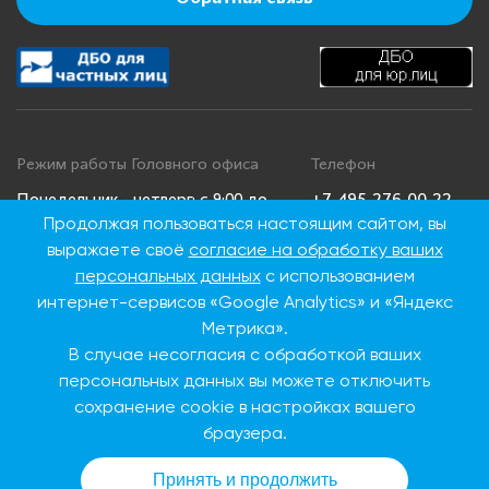
Режим работы Головного офиса
Телефон
+7 495 276 00 22
Понедельник - четверг: с 9:00 до
Продолжая пользоваться настоящим сайтом, вы
18:00
8 800 100 00 22
выражаете своё
согласие на обработку ваших
Пятница: с 9:00 до 16:45
(Бесплатно по
Суббота, воскресенье: выходные
России)
персональных данных
с использованием
дни
интернет-сервисов «Google Analytics» и «Яндекс
Метрика».
В случае несогласия с обработкой ваших
Адрес Головного офиса
персональных данных вы можете отключить
115093, г. Москва, ул.
сохранение cookie в настройках вашего
Дубининская, д. 86
браузера.
Принять и продолжить