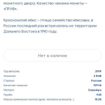
монетного двора. Качество чеканки монеты –
«ПРУФ».
Красноногий ибис – птица семейства ибисовых, в
России последний раз встречалась на территории
Дальнего Востока в 1990 году.
Нет в наличии
Год выпуска
2019
Номинал
2 RUB
Страна
Россия
Качество чеканки
ПРУФ
Металл
Серебро
Проба
925
Масса химически чистого драг. металла в монете, г.
15.55