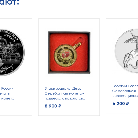
ают:
Георгий Побе
 России.
Знаки зодиака. Дева.
Серебряная
ечать.
Серебряная монета-
инвестиционн
 монета.
подвеска с позолотой..
4 200 ₽
8 900 ₽