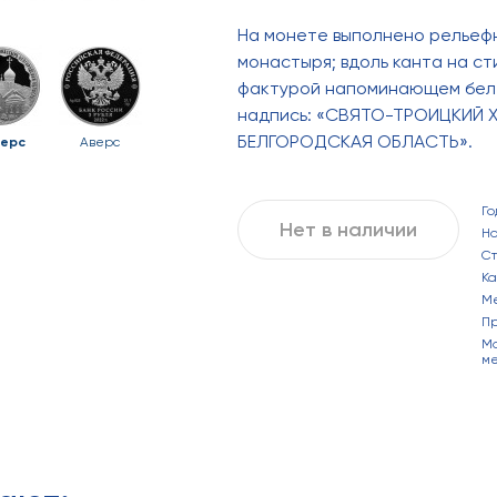
На монете выполнено рельеф
монастыря; вдоль канта на с
фактурой напоминающем беле
надпись: «СВЯТО-ТРОИЦКИЙ
БЕЛГОРОДСКАЯ ОБЛАСТЬ».
ерс
Аверс
Го
Нет в наличии
Н
С
Ка
М
П
Ма
ме