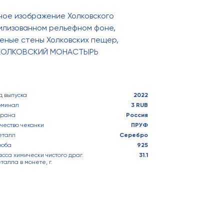
ное изображение Холковского
тилизованном рельефном фоне,
ные стены Холковских пещер,
 ХОЛКОВСКИЙ МОНАСТЫРЬ
д выпуска
2022
оминал
3 RUB
трана
Россия
чество чеканки
ПРУФ
еталл
Серебро
роба
925
сса химически чистого драг.
31.1
талла в монете, г.