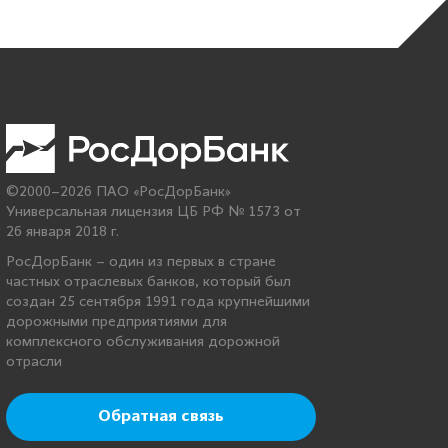
©2000–2026 ПАО «РосДорБанк»
Универсальная лицензия ЦБ РФ № 1573 от
26 января 2018 г.
РосДорБанк – один из первых в стране
частных отраслевых банков, который был
создан 25 сентября 1991 года крупнейшими
дорожными предприятиями для
комплексного обслуживания дорожной
отрасли
Обратная связь