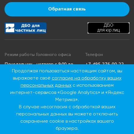
Обратная связь
Режим работы Головного офиса
Телефон
+7 495 276 00 22
Понедельник - четверг: с 9:00 до
Продолжая пользоваться настоящим сайтом, вы
18:00
8 800 100 00 22
выражаете своё
согласие на обработку ваших
Пятница: с 9:00 до 16:45
(Бесплатно по
Суббота, воскресенье: выходные
России)
персональных данных
с использованием
дни
интернет-сервисов «Google Analytics» и «Яндекс
Метрика».
В случае несогласия с обработкой ваших
Адрес Головного офиса
персональных данных вы можете отключить
115093, г. Москва, ул.
сохранение cookie в настройках вашего
Дубининская, д. 86
браузера.