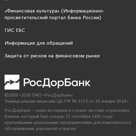
«Финансовая культура» (Информационно-
просветительский портал Банка России)
ГИС ЕБС
Информация для обращений
Защита от рисков на финансовом рынке
©2000–2026 ПАО «РосДорБанк»
Универсальная лицензия ЦБ РФ № 1573 от 26 января 2018 г.
РосДорБанк – один из первых в стране частных отраслевых
банков, который был создан 25 сентября 1991 года
крупнейшими дорожными предприятиями для комплексного
обслуживания дорожной отрасли