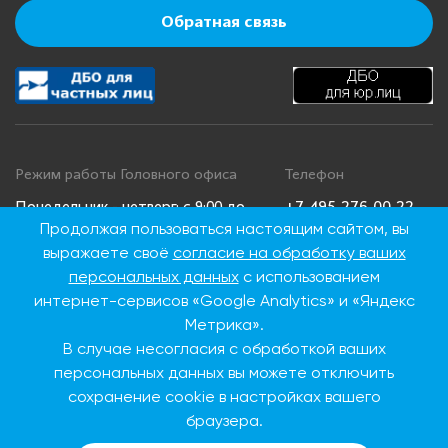
Обратная связь
Режим работы Головного офиса
Телефон
+7 495 276 00 22
Понедельник - четверг: с 9:00 до
Продолжая пользоваться настоящим сайтом, вы
18:00
8 800 100 00 22
выражаете своё
согласие на обработку ваших
Пятница: с 9:00 до 16:45
(Бесплатно по
Суббота, воскресенье: выходные
России)
персональных данных
с использованием
дни
интернет-сервисов «Google Analytics» и «Яндекс
Метрика».
В случае несогласия с обработкой ваших
Адрес Головного офиса
персональных данных вы можете отключить
115093, г. Москва, ул.
сохранение cookie в настройках вашего
Дубининская, д. 86
браузера.