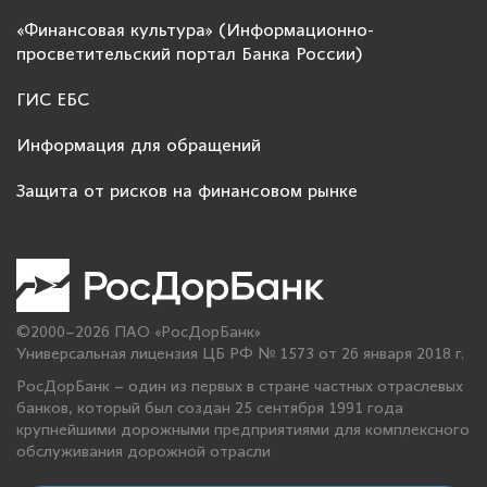
«Финансовая культура» (Информационно-
просветительский портал Банка России)
ГИС ЕБС
Информация для обращений
Защита от рисков на финансовом рынке
©2000–2026 ПАО «РосДорБанк»
Универсальная лицензия ЦБ РФ № 1573 от 26 января 2018 г.
РосДорБанк – один из первых в стране частных отраслевых
банков, который был создан 25 сентября 1991 года
крупнейшими дорожными предприятиями для комплексного
обслуживания дорожной отрасли