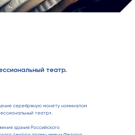
ессиональный театр.
ащение серебряную монету номиналом
фессиональный театр».
ения здания Российского
ского театра драмы имени Федора