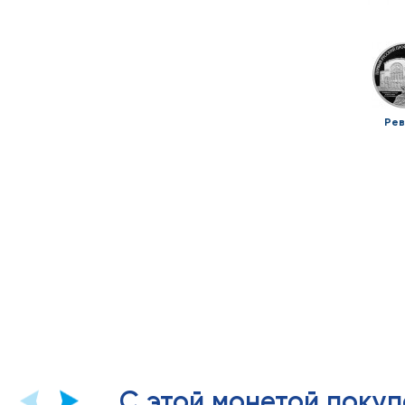
Рев
С этой монетой покуп