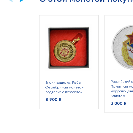
Российский с
Знаки зодиака. Рыбы.
Памятная мо
Серебряная монета-
недрагоценн
подвеска с позолотой..
Блистер.
8 900 ₽
3 000 ₽