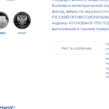
Волкова и аллегорической ск
фасад; вверху по окружности
РУССКИЙ ПРОФЕССИОНАЛЬНЫЙ Т
надпись «ОСНОВАН В 1750 ГО
выполненная в технике лазер
ерс
Аверс
Го
Нет в наличии
Н
С
Ка
М
П
Ма
ме
ают: