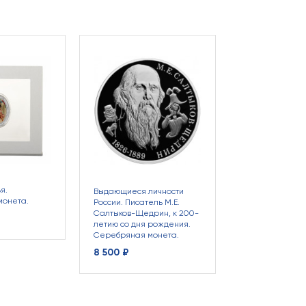
Ангел любви. К 
Серебряная мо
6 900 ₽
я.
Выдающиеся личности
монета.
России. Писатель М.Е.
Салтыков-Щедрин, к 200-
летию со дня рождения.
Серебряная монета.
8 500 ₽