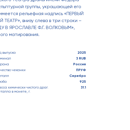
ульптурной группы, украшающей его
 имеется рельефная надпись «ПЕРВЫЙ
ЕАТР», внизу слева в три строки –
ДУ В ЯРОСЛАВЛЕ Ф.Г. ВОЛКОВЫМ»,
ного матирования.
д выпуска
2025
оминал
3 RUB
трана
Россия
чество чеканки
ПРУФ
еталл
Серебро
роба
925
сса химически чистого драг.
31.1
талла в монете, г.