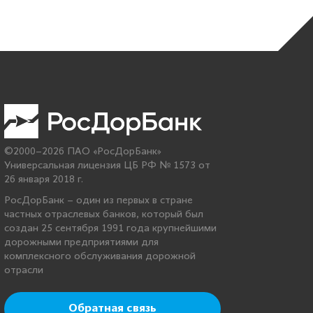
©2000–2026 ПАО «РосДорБанк»
Универсальная лицензия ЦБ РФ № 1573 от
26 января 2018 г.
РосДорБанк – один из первых в стране
частных отраслевых банков, который был
создан 25 сентября 1991 года крупнейшими
дорожными предприятиями для
комплексного обслуживания дорожной
отрасли
Обратная связь