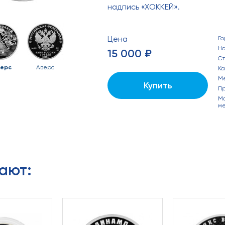
надпись «ХОККЕЙ».
Цена
Го
Н
15 000 ₽
С
ерс
Аверс
Ка
М
Купить
П
Ма
ме
ают: