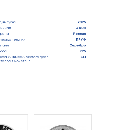
д выпуска
2025
оминал
3 RUB
трана
Россия
чество чеканки
ПРУФ
еталл
Серебро
роба
925
сса химически чистого драг.
31.1
талла в монете, г.