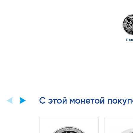
Рев
С этой монетой покуп