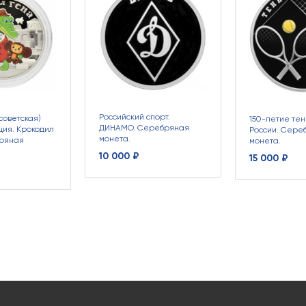
Российский спорт.
советская)
150-летие тен
ДИНАМО. Серебряная
ция. Крокодил
России. Сере
монета.
бряная
монета.
10 000 ₽
15 000 ₽