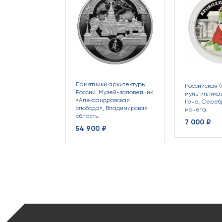
Памятники архитектуры
Российская (
России. Музей-заповедник
мультиплика
«Александровская
Гена. Сере
слобода», Владимирская
монета.
область.
7 000 ₽
54 900 ₽