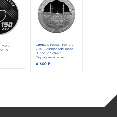
Символы Росси
Нижегородский
Серебряная мо
4 600 ₽
Символы России. Мечеть
ниса в
имени Ахмата Кадырова
бряная
"Сердце Чечни".
Серебряная монета.
4 600 ₽