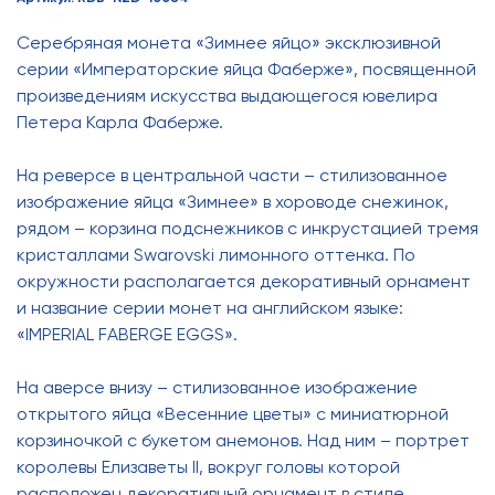
Серебряная монета «Зимнее яйцо» эксклюзивной
серии «Императорские яйца Фаберже», посвященной
произведениям искусства выдающегося ювелира
Петера Карла Фаберже.
На реверсе в центральной части – стилизованное
изображение яйца «Зимнее» в хороводе снежинок,
рядом – корзина подснежников с инкрустацией тремя
кристаллами Swarovski лимонного оттенка. По
окружности располагается декоративный орнамент
и название серии монет на английском языке:
«IMPERIAL FABERGE EGGS».
На аверсе внизу – стилизованное изображение
открытого яйца «Весенние цветы» с миниатюрной
корзиночкой с букетом анемонов. Над ним – портрет
королевы Елизаветы II, вокруг головы которой
расположен декоративный орнамент в стиле