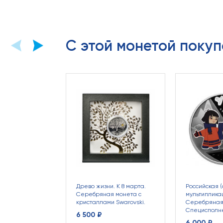
С этой монетой покуп
Древо жизни. К 8 марта.
Российская (
Серебряная монета с
мультипликац
кристаллами Swarovski.
Серебряная
Специсполн
6 500 ₽
6 000 ₽