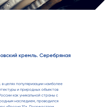
товский кремль. Серебряная
г. в целях популяризации наиболее
итектуры и природных объектов
России как уникальной страны с
иродным наследием, проводился
рс «Россия 10». Посредством