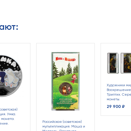
ают:
Художники мир
Воскрешение 
Триптих. Сер
монеты.
29 900 ₽
советская)
ия. Умка.
 монета.
Российская (советская)
ение.
мультипликация. Маша и