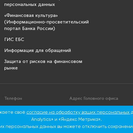
персональных данных
«Финансовая культура»
(Информационно-просветительский
портал Банка России)
ГИС ЕБС
Информация для обращений
Защита от рисков на финансовом
рынке
Телефон
Адрес Головного офиса
+7 495 276 00 22
115093, г. Москва, ул. Дуби
ажаете своё
согласие на обработку ваших персональных 
86
8 800 100 00 22 (Бесплатно
Analytics» и «Яндекс Метрика».
по России)
их персональных данных вы можете отключить сохранение