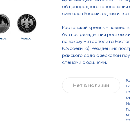
общенародного голосования б
символов России, одним из ко
Ростовский кремль – всемирн
бывшая резиденция ростовских
ерс
Аверс
по заказу митрополита Ростовс
(Сысоевича). Резиденция пост
райского сада с зеркалом пр
стенами с башнями.
Го
Нет в наличии
Н
С
Ка
М
П
Ма
ме