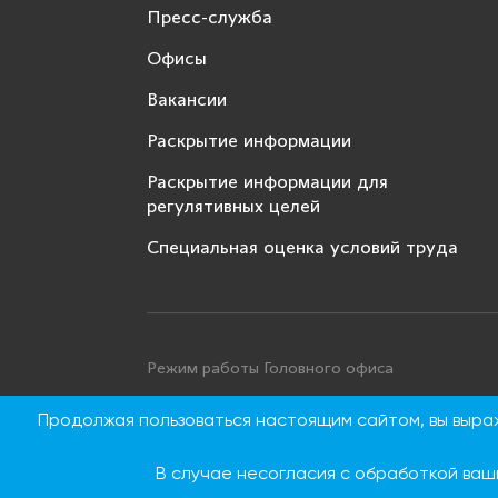
Пресс-служба
Офисы
Вакансии
Раскрытие информации
Раскрытие информации для
регулятивных целей
Специальная оценка условий труда
Режим работы Головного офиса
Понедельник - четверг: с 9:00 до 18:00
Продолжая пользоваться настоящим сайтом, вы выр
Пятница: с 9:00 до 16:45
Суббота, воскресенье: выходные дни
В случае несогласия с обработкой ваш