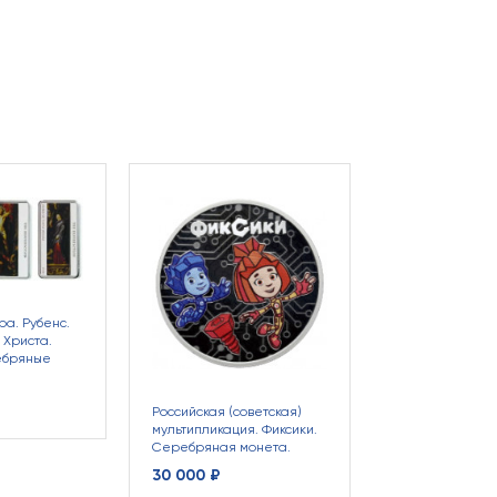
Зодиакальный г
Скорпион. Сер
монета с крис
Swarovski.
8 900 ₽
а. Рубенс.
Христа.
ебряные
Российская (советская)
мультипликация. Фиксики.
Серебряная монета.
30 000 ₽