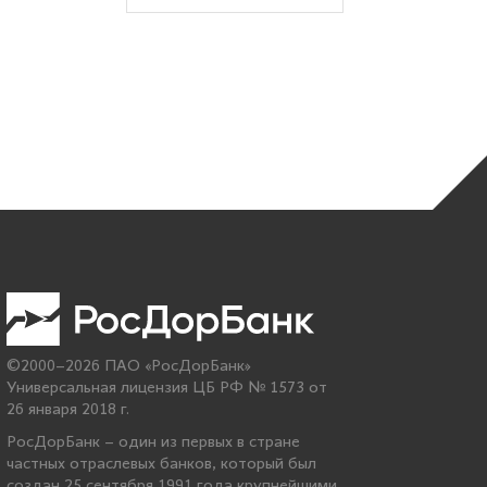
©2000–2026 ПАО «РосДорБанк»
Универсальная лицензия ЦБ РФ № 1573 от
26 января 2018 г.
РосДорБанк – один из первых в стране
частных отраслевых банков, который был
создан 25 сентября 1991 года крупнейшими