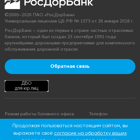
©2000–2026 ПАО «РосДорБанк»
Универсальная лицензия ЦБ РФ № 1573 от 26 января 2018 г.
РосДорБанк – один из первых в стране частных отраслевых
банков, который был создан 25 сентября 1991 года
крупнейшими дорожными предприятиями для комплексного
обслуживания дорожной отрасли
Обратная связь
Режим работы Головного офиса
Телефон
+7 495 276 00 22
Понедельник - четверг: с 9:00 до
Продолжая пользоваться настоящим сайтом, вы
18:00
8 800 100 00 22
выражаете своё
согласие на обработку ваших
Пятница: с 9:00 до 16:45
(Бесплатно по