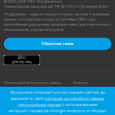
©2000–2026 ПАО «РосДорБанк»
Универсальная лицензия ЦБ РФ № 1573 от 26 января 2018 г.
РосДорБанк – один из первых в стране частных отраслевых
банков, который был создан 25 сентября 1991 года
крупнейшими дорожными предприятиями для комплексного
обслуживания дорожной отрасли
Обратная связь
Режим работы Головного офиса
Телефон
+7 495 276 00 22
Понедельник - четверг: с 9:00 до
Продолжая пользоваться настоящим сайтом, вы
18:00
8 800 100 00 22
выражаете своё
согласие на обработку ваших
Пятница: с 9:00 до 16:45
(Бесплатно по
персональных данных
с использованием
Суббота, воскресенье: выходные
России)
интернет-сервисов «Google Analytics» и «Яндекс
дни