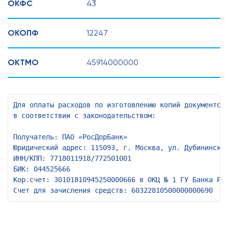
ОКФС
43
ОКОПФ
12247
ОКТМО
45914000000
Для оплаты расходов по изготовлению копий документов,
в соответствии с законодательством:

Получатель: ПАО «РосДорБанк»

Юридический адрес: 115093, г. Москва, ул. Дубининская
ИНН/КПП: 7718011918/772501001

БИК: 044525666

Кор.счет: 30101810945250000666 в ОКЦ № 1 ГУ Банка Рос
Счет для зачисления средств: 60322810500000000690