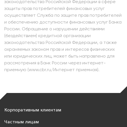
законодательства Российской Федерации в сфере
защиты прав потребителей финансовых услуг
осуществляет Служба по защите прав потребителей
и обеспечению доступности финансовых услуг Банка
России. Обращение о нарушении действиями
(бездействием) кредитной организации
законодательства Российской Федерации, а также
охраняемых законом прав и интересов физических
или юридических лиц, может быть направлено для
рассмотрения в Банк России через интернет-
приемную (www.cbr.ru/Интернет приемная).
Корпоративным клиентам
Частным лицам