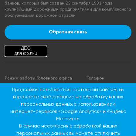
банков, который был создан 25 сентября 1991 года
крупнейшими дорожными предприятиями для комплексного
обслуживания дорожной отрасли
Обратная связь
Режим работы Головного офиса
Телефон
+7 495 276 00 22
Понедельник - четверг: с 9:00 до
Продолжая пользоваться настоящим сайтом, вы
18:00
8 800 100 00 22
выражаете своё
согласие на обработку ваших
Пятница: с 9:00 до 16:45
(Бесплатно по
персональных данных
с использованием
Суббота, воскресенье: выходные
России)
интернет-сервисов «Google Analytics» и «Яндекс
дни
Метрика».
В случае несогласия с обработкой ваших
Адрес Головного офиса
персональных данных вы можете отключить