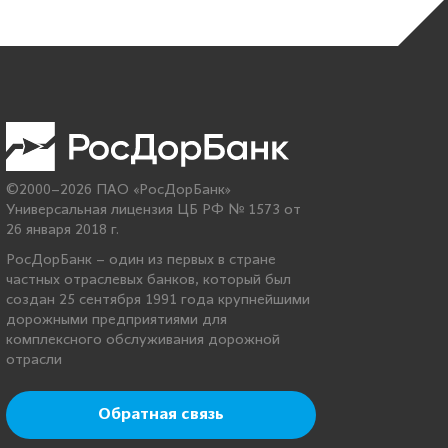
©2000–2026 ПАО «РосДорБанк»
Универсальная лицензия ЦБ РФ № 1573 от
26 января 2018 г.
РосДорБанк – один из первых в стране
частных отраслевых банков, который был
создан 25 сентября 1991 года крупнейшими
дорожными предприятиями для
комплексного обслуживания дорожной
отрасли
Обратная связь