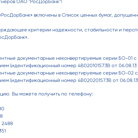
тнеров ОАО "РосДорБанк"!
РосДорБанк» включены в Список ценных бумаг, допущенны
ерждающее критерии надежности, стабильности и персп
осДорБанк».
ентные документарные неконвертируемые серии БО-01 с
ем (идентификационный номер 4В020101573В от 06.08.13 г
ентные документарные неконвертируемые серии БО-02 с
ем (идентификационный номер 4В020201573В от 06.08.13 
ию Вы можете получить по телефону:
80
18
. 2488
351