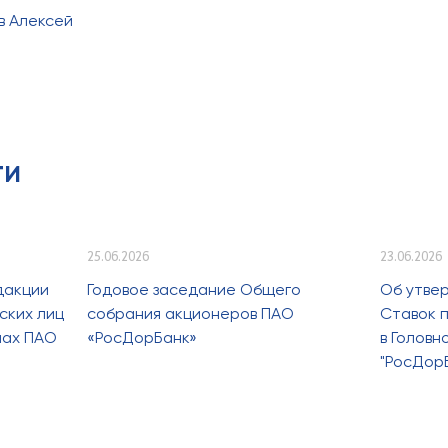
ов Алексей
ти
25.06.2026
23.06.2026
дакции
Годовое заседание Общего
Об утве
ских лиц
собрания акционеров ПАО
Ставок п
лах ПАО
«РосДорБанк»
в Голов
"РосДор