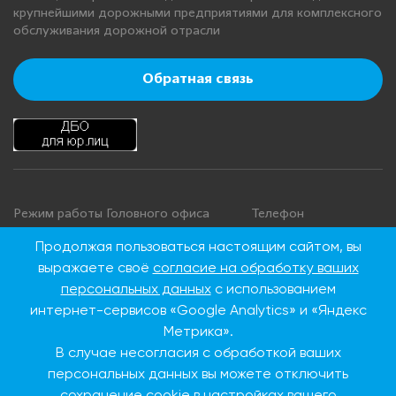
крупнейшими дорожными предприятиями для комплексного
обслуживания дорожной отрасли
Обратная связь
Режим работы Головного офиса
Телефон
+7 495 276 00 22
Понедельник - четверг: с 9:00 до
Продолжая пользоваться настоящим сайтом, вы
18:00
8 800 100 00 22
выражаете своё
согласие на обработку ваших
Пятница: с 9:00 до 16:45
(Бесплатно по
персональных данных
с использованием
Суббота, воскресенье: выходные
России)
интернет-сервисов «Google Analytics» и «Яндекс
дни
Метрика».
В случае несогласия с обработкой ваших
Адрес Головного офиса
персональных данных вы можете отключить
сохранение cookie в настройках вашего
115093, г. Москва, ул.