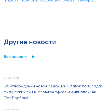
https://fintolk.pro/podtverdit-na-rass...-eyu-po...
Другие новости
Все новости
28.07.2026
Об утверждении новой редакции Ставок по вкладам
физических лиц в Головном офисе и филиалах ПАО
"РосДорБанк"