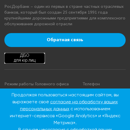
РосДорБанк – один из первых в стране частных отраслевых
банков, который был создан 25 сентября 1991 года
крупнейшими дорожными предприятиями для комплексного
обслуживания дорожной отрасли
Обратная связь
Режим работы Головного офиса
Телефон
+7 495 276 00 22
Понедельник - четверг: с 9:00 до
Продолжая пользоваться настоящим сайтом, вы
18:00
8 800 100 00 22
выражаете своё
согласие на обработку ваших
Пятница: с 9:00 до 16:45
(Бесплатно по
персональных данных
с использованием
Суббота, воскресенье: выходные
России)
интернет-сервисов «Google Analytics» и «Яндекс
дни
Метрика».
В случае несогласия с обработкой ваших