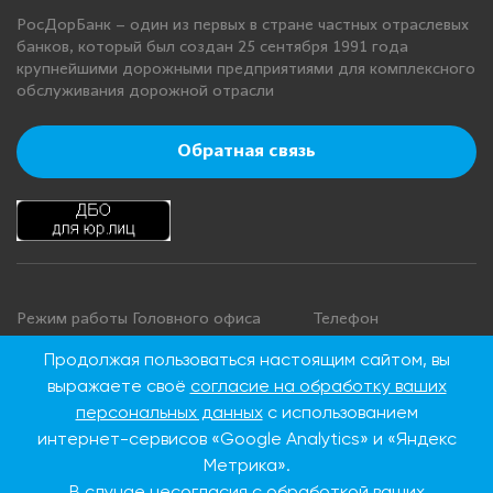
РосДорБанк – один из первых в стране частных отраслевых
банков, который был создан 25 сентября 1991 года
крупнейшими дорожными предприятиями для комплексного
обслуживания дорожной отрасли
Обратная связь
Режим работы Головного офиса
Телефон
+7 495 276 00 22
Понедельник - четверг: с 9:00 до
Продолжая пользоваться настоящим сайтом, вы
18:00
8 800 100 00 22
выражаете своё
согласие на обработку ваших
Пятница: с 9:00 до 16:45
(Бесплатно по
персональных данных
с использованием
Суббота, воскресенье: выходные
России)
интернет-сервисов «Google Analytics» и «Яндекс
дни
Метрика».
В случае несогласия с обработкой ваших