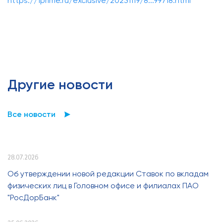
https://1prime.ru/exclusive/20231119/8...99718.html
Другие новости
Все новости
28.07.2026
Об утверждении новой редакции Ставок по вкладам
физических лиц в Головном офисе и филиалах ПАО
"РосДорБанк"