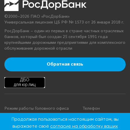
©2000–2026 ПАО «РосДорБанк»
Универсальная лицензия ЦБ РФ № 1573 от 26 января 2018 г.
РосДорБанк – один из первых в стране частных отраслевых
банков, который был создан 25 сентября 1991 года
крупнейшими дорожными предприятиями для комплексного
обслуживания дорожной отрасли
Обратная связь
Режим работы Головного офиса
Телефон
+7 495 276 00 22
Понедельник - четверг: с 9:00 до
Продолжая пользоваться настоящим сайтом, вы
18:00
8 800 100 00 22
выражаете своё
согласие на обработку ваших