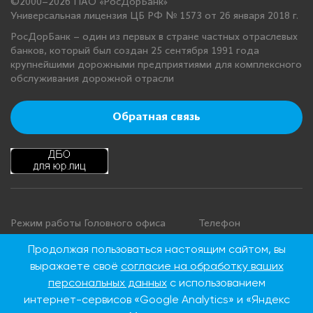
©2000–2026 ПАО «РосДорБанк»
Универсальная лицензия ЦБ РФ № 1573 от 26 января 2018 г.
РосДорБанк – один из первых в стране частных отраслевых
банков, который был создан 25 сентября 1991 года
крупнейшими дорожными предприятиями для комплексного
обслуживания дорожной отрасли
Обратная связь
Режим работы Головного офиса
Телефон
+7 495 276 00 22
Понедельник - четверг: с 9:00 до
Продолжая пользоваться настоящим сайтом, вы
18:00
8 800 100 00 22
выражаете своё
согласие на обработку ваших
Пятница: с 9:00 до 16:45
(Бесплатно по
персональных данных
с использованием
Суббота, воскресенье: выходные
России)
интернет-сервисов «Google Analytics» и «Яндекс
дни