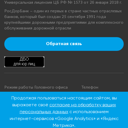
Универсальная лицензия ЦБ РФ № 1573 от 26 января 2018 г.
РосДорБанк – один из первых в стране частных отраслевых
банков, который был создан 25 сентября 1991 года
крупнейшими дорожными предприятиями для комплексного
обслуживания дорожной отрасли
Обратная связь
Режим работы Головного офиса
Телефон
+7 495 276 00 22
Понедельник - четверг: с 9:00 до
Продолжая пользоваться настоящим сайтом, вы
18:00
8 800 100 00 22
выражаете своё
согласие на обработку ваших
Пятница: с 9:00 до 16:45
(Бесплатно по
персональных данных
с использованием
Суббота, воскресенье: выходные
России)
интернет-сервисов «Google Analytics» и «Яндекс
дни
Метрика».