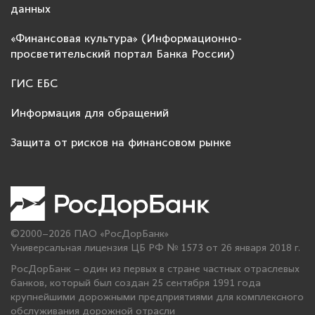
данных
«Финансовая культура» (Информационно-
просветительский портал Банка России)
ГИС ЕБС
Информация для обращений
Защита от рисков на финансовом рынке
©2000–2026 ПАО «РосДорБанк»
Универсальная лицензия ЦБ РФ № 1573 от 26 января 2018 г.
РосДорБанк – один из первых в стране частных отраслевых
банков, который был создан 25 сентября 1991 года
крупнейшими дорожными предприятиями для комплексного
обслуживания дорожной отрасли