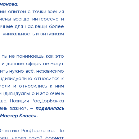
имонова.
вым опытом с точки зрения
мены всегда интересно и
ычные для нас вещи более
 уникальность и энтузиазм
, ты не понимаешь, как это
ь и данные сферы не могут
ить нужно всё, независимо
ндивидуально относится к
мали и относились к ним
индивидуально и это очень
ьше. Позиция РосДорБанка
чень важно», –
поделилась
«Мастер Класс».
0-летию РосДорБанка. По
реч, через такой формат