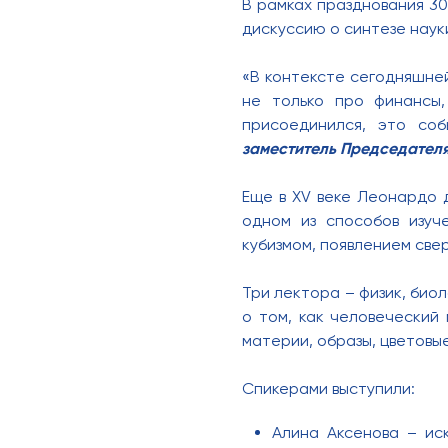
В рамках празднования 30
дискуссию о синтезе науки
«В контексте сегодняшней
не только про финансы,
присоединился, это со
заместитель Председател
Еще в XV веке Леонардо д
одном из способов изуч
кубизмом, появлением све
Три лектора – физик, биол
о том, как человеческий
материи, образы, цветовы
Спикерами выступили:
Алина Аксенова – иск