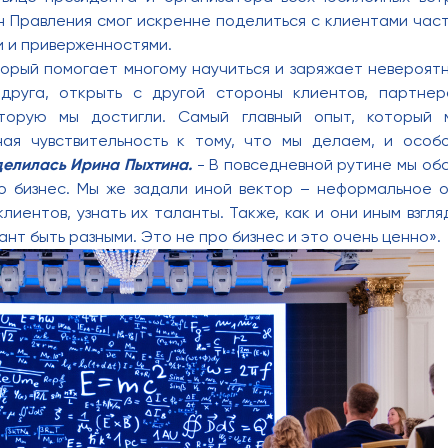
н Правления смог искренне поделиться с клиентами част
 и приверженностями.
торый помогает многому научиться и заряжает невероятн
друга, открыть с другой стороны клиентов, партнер
оторую мы достигли. Самый главный опыт, который 
ая чувствительность к тому, что мы делаем, и особо
елилась Ирина Пыхтина.
- В повседневной рутине мы об
о бизнес. Мы же задали иной вектор – неформальное 
клиентов, узнать их таланты. Также, как и они иным взгл
нт быть разными. Это не про бизнес и это очень ценно».