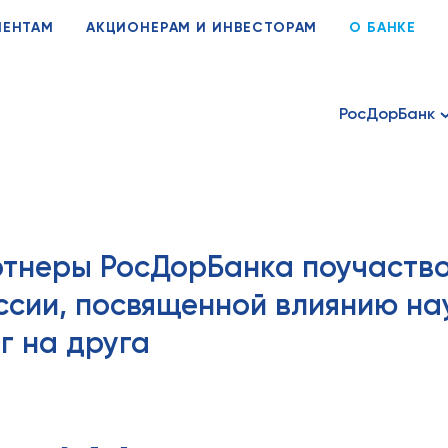
ИЕНТАМ
АКЦИОНЕРАМ И ИНВЕСТОРАМ
О БАНКЕ
РосДорБанк
ртнеры РосДорБанка поучаство
ссии, посвященной влиянию на
г на друга