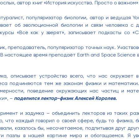
рослых, автор книг «История искусства. Просто о важном» 
атуралист, популяризатор биологии, автор и ведущая Y
зывает об эволюционной биологии и связи человека с 
-курсы «Всё как у зверят», записывает подкасты со 
зик, преподаватель, популяризатор точных наук. Участво
 В настоящее время преподаёт Earth and Space Science в
ика, описывает устройство всего, что нас окружает 
еса подчиняются тем же законам физики и математики.
омерности, поведение окружающих нас частиц и мате
ки», –
поделился лектор-физик Алексей Королев.
имент и задумка – объединить лекторов из таких раз
о, что каждый говорил о своей сфере, будь то физика, б
ывали, казалось бы, несочетаемое, подпитывая друг друг
ти пазлы в нашей картине мира и обогащаемся. Я ув