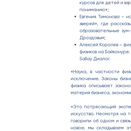
курсов для детей и вз
пониманию»;
Евгения Тимонова – н
зверей», где расска
образовательные зум
Дроздовым;
Алексей Королев – фи
физиков на Байконуре.
Sallay Диалог.
«Наука, в частности физ
исключение. Законы бизн
физика описывает закон
материя бизнеса, экономи
«Это потрясающий экспер
искусство. Несмотря на т
говорили об одном и связ
новое, мы складываем э