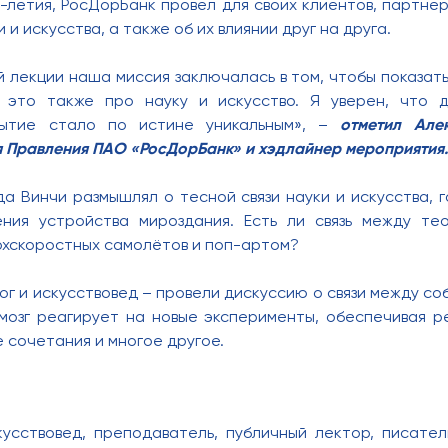
-летия, РосДорБанк провел для своих клиентов, партне
 и искусства, а также об их влиянии друг на друга.
 лекции наша миссия заключалась в том, чтобы показать
 это также про науку и искусство. Я уверен, что д
бытие стало по истине уникальным», –
отметил Але
я Правления ПАО «РосДорБанк» и хэдлайнер мероприятия.
а Винчи размышлял о тесной связи науки и искусства, 
ения устройства мироздания. Есть ли связь между те
рхскоростных самолётов и поп-артом?
ог и искусствовед – провели дискуссию о связи между со
 мозг реагирует на новые эксперименты, обеспечивая 
е сочетания и многое другое.
усствовед, преподаватель, публичный лектор, писател