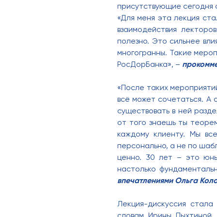
присутствующие сегодня о
«Для меня эта лекция ста
взаимодействия лекторо
полезно. Это сильнее вл
многогранны. Такие мероп
РосДорБанка», –
прокомме
«После таких мероприятий,
всё может сочетаться. А 
существовать в ней разде
от того знаешь ты теоре
каждому клиенту. Мы вс
персонально, а не по шаб
ценно. 30 лет – это юны
настолько фундаментальн
впечатлениями Ольга Коло
Лекция-дискуссия стала
словам Ирины Пыхтиной,