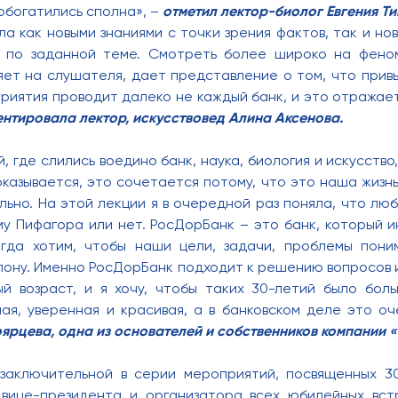
богатились сполна», –
отметил лектор-биолог Евгения Т
ла как новыми знаниями с точки зрения фактов, так и но
в по заданной теме. Смотреть более широко на фено
ияет на слушателя, дает представление о том, что прив
риятия проводит далеко не каждый банк, и это отражает
нтировала лектор, искусствовед Алина Аксенова.
 где слились воедино банк, наука, биология и искусство
оказывается, это сочетается потому, что это наша жизн
льно. На этой лекции я в очередной раз поняла, что люб
му Пифагора или нет. РосДорБанк – это банк, который и
егда хотим, чтобы наши цели, задачи, проблемы пони
лону. Именно РосДорБанк подходит к решению вопросов 
й возраст, и я хочу, чтобы таких 30-летий было бол
ая, уверенная и красивая, а в банковском деле это о
ярцева, одна из основателей и собственников компании 
 заключительной в серии мероприятий, посвященных 3
 вице-президента и организатора всех юбилейных вст