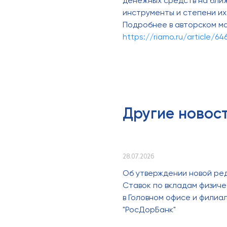
денежных средств на ближ
инструменты и степени их
Подробнее в авторском м
https://riamo.ru/article/64
Другие новос
28.07.2026
Об утверждении новой ре
Ставок по вкладам физиче
в Головном офисе и филиа
"РосДорБанк"