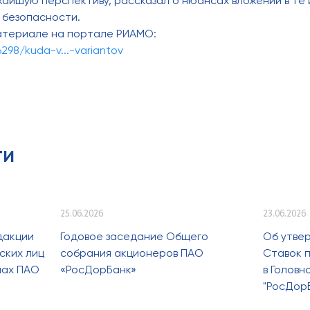
айшую перспективу, рассказал о нюансах вложений в те
 безопасности.
атериале на портале РИАМО:
6298/kuda-v...-variantov
ти
25.06.2026
23.06.2026
дакции
Годовое заседание Общего
Об утве
ских лиц
собрания акционеров ПАО
Ставок п
лах ПАО
«РосДорБанк»
в Голов
"РосДор