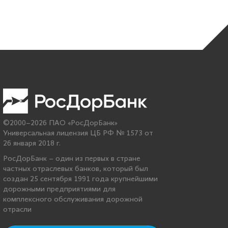
©2000–2026 ПАО «РосДорБанк»
Универсальная лицензия ЦБ РФ № 1573 от
26 января 2018 г.
РосДорБанк – один из первых в стране
частных отраслевых банков, который был
создан 25 сентября 1991 года крупнейшими
дорожными предприятиями для
комплексного обслуживания дорожной
отрасли