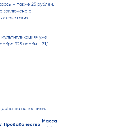
ассы – также 25 рублей.
о заключено с
ных советских
 мультипликация» уже
бра 925 пробы – 31,1 г.
сДорБанка пополнили:
Масса
л
Проба
Качество