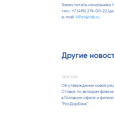
Заместитель начальника 
тел.: +7 (495) 276-00-22 (до
e-mail:
VlPet@rdb.ru
Другие новос
28.07.2026
Об утверждении новой ре
Ставок по вкладам физиче
в Головном офисе и филиа
"РосДорБанк"