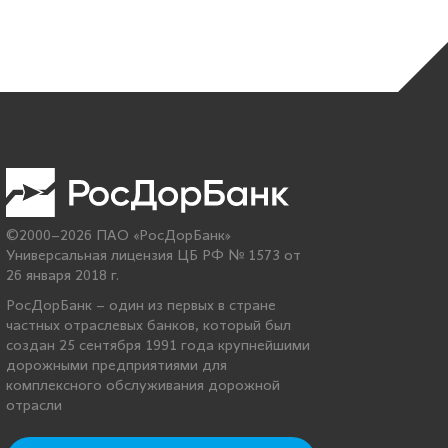
©2000–2026 ПАО «РосДорБанк»
Универсальная лицензия ЦБ РФ № 1573 от
26 января 2018 г.
РосДорБанк – один из первых в стране
частных отраслевых банков, который был
создан 25 сентября 1991 года крупнейшими
дорожными предприятиями для
комплексного обслуживания дорожной
отрасли