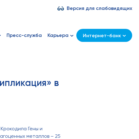
Версия для слабовидящих
Пресс-служба
Карьера
Интернет-банк
типликация» в
 Крокодила Гены и
агоценных металлов – 25