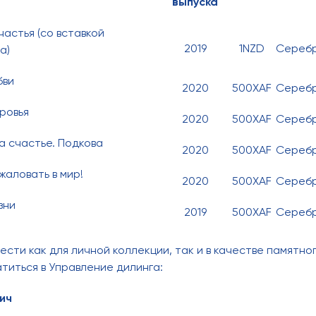
выпуска
астья (со вставкой
2019
1NZD
Сереб
а)
бви
2020
500XAF
Сереб
ровья
2020
500XAF
Сереб
а счастье. Подкова
2020
500XAF
Сереб
жаловать в мир!
2020
500XAF
Сереб
зни
2019
500XAF
Сереб
ести как для личной коллекции, так и в качестве памятно
титься в Управление дилинга:
ич