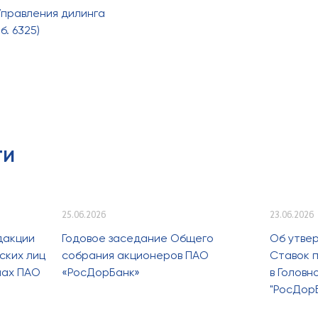
Управления дилинга
б. 6325)
ти
25.06.2026
23.06.2026
дакции
Годовое заседание Общего
Об утве
ских лиц
собрания акционеров ПАО
Ставок п
лах ПАО
«РосДорБанк»
в Голов
"РосДор