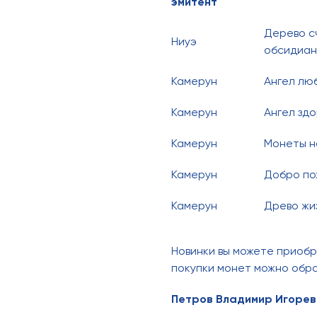
эмитент
Дерево сч
Ниуэ
обсидиан
Камерун
Ангел лю
Камерун
Ангел здо
Камерун
Монеты н
Камерун
Добро по
Камерун
Древо жи
Новинки вы можете приобр
покупки монет можно обра
Петров Владимир Игорев