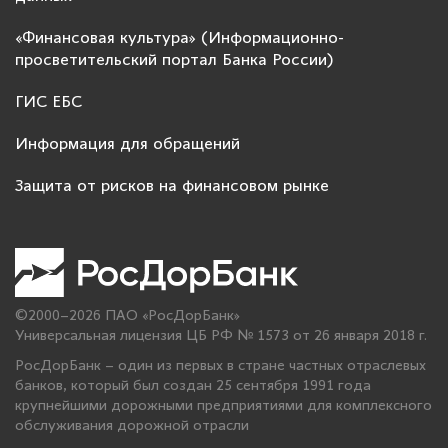
«Финансовая культура» (Информационно-
просветительский портал Банка России)
ГИС ЕБС
Информация для обращений
Защита от рисков на финансовом рынке
©2000–2026 ПАО «РосДорБанк»
Универсальная лицензия ЦБ РФ № 1573 от 26 января 2018 г.
РосДорБанк – один из первых в стране частных отраслевых
банков, который был создан 25 сентября 1991 года
крупнейшими дорожными предприятиями для комплексного
обслуживания дорожной отрасли