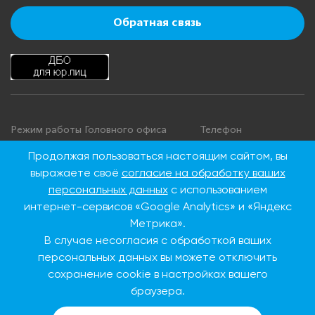
Обратная связь
Режим работы Головного офиса
Телефон
+7 495 276 00 22
Понедельник - четверг: с 9:00 до
Продолжая пользоваться настоящим сайтом, вы
18:00
8 800 100 00 22
выражаете своё
согласие на обработку ваших
Пятница: с 9:00 до 16:45
(Бесплатно по
персональных данных
с использованием
Суббота, воскресенье: выходные
России)
интернет-сервисов «Google Analytics» и «Яндекс
дни
Метрика».
В случае несогласия с обработкой ваших
Адрес Головного офиса
персональных данных вы можете отключить
сохранение cookie в настройках вашего
115093, г. Москва, ул.
Дубининская, д. 86
браузера.