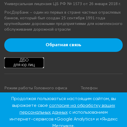
Универсальная лицензия ЦБ РФ № 1573 от 26 января 2018 г.
РосДорБанк – один из первых в стране частных отраслевых
банков, который был создан 25 сентября 1991 года
крупнейшими дорожными предприятиями для комплексного
обслуживания дорожной отрасли
Обратная связь
Режим работы Головного офиса
Телефон
+7 495 276 00 22
Понедельник - четверг: с 9:00 до
Продолжая пользоваться настоящим сайтом, вы
18:00
8 800 100 00 22
выражаете своё
согласие на обработку ваших
Пятница: с 9:00 до 16:45
(Бесплатно по
персональных данных
с использованием
Суббота, воскресенье: выходные
России)
интернет-сервисов «Google Analytics» и «Яндекс
дни
Метрика».