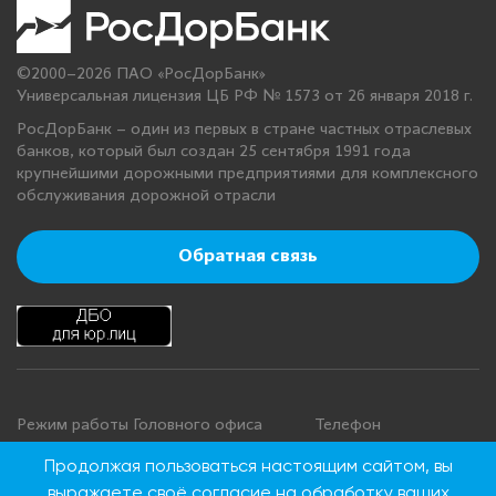
©2000–2026 ПАО «РосДорБанк»
Универсальная лицензия ЦБ РФ № 1573 от 26 января 2018 г.
РосДорБанк – один из первых в стране частных отраслевых
банков, который был создан 25 сентября 1991 года
крупнейшими дорожными предприятиями для комплексного
обслуживания дорожной отрасли
Обратная связь
Режим работы Головного офиса
Телефон
+7 495 276 00 22
Понедельник - четверг: с 9:00 до
Продолжая пользоваться настоящим сайтом, вы
18:00
8 800 100 00 22
выражаете своё
согласие на обработку ваших