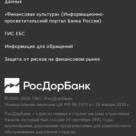
данных
«Финансовая культура» (Информационно-
просветительский портал Банка России)
ГИС ЕБС
Информация для обращений
Защита от рисков на финансовом рынке
©2000–2026 ПАО «РосДорБанк»
Универсальная лицензия ЦБ РФ № 1573 от 26 января 2018 г.
РосДорБанк – один из первых в стране частных отраслевых
банков, который был создан 25 сентября 1991 года
крупнейшими дорожными предприятиями для комплексного
обслуживания дорожной отрасли