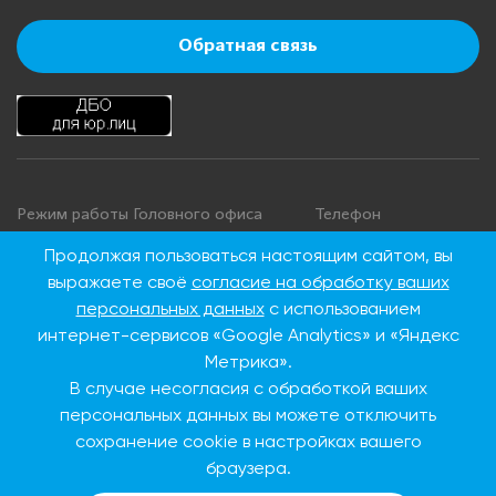
Обратная связь
Режим работы Головного офиса
Телефон
+7 495 276 00 22
Понедельник - четверг: с 9:00 до
Продолжая пользоваться настоящим сайтом, вы
18:00
8 800 100 00 22
выражаете своё
согласие на обработку ваших
Пятница: с 9:00 до 16:45
(Бесплатно по
персональных данных
с использованием
Суббота, воскресенье: выходные
России)
интернет-сервисов «Google Analytics» и «Яндекс
дни
Метрика».
В случае несогласия с обработкой ваших
Адрес Головного офиса
персональных данных вы можете отключить
сохранение cookie в настройках вашего
115093, г. Москва, ул.
Дубининская, д. 86
браузера.