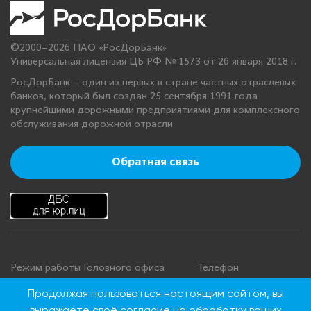
©2000–2026 ПАО «РосДорБанк»
Универсальная лицензия ЦБ РФ № 1573 от 26 января 2018 г.
РосДорБанк – один из первых в стране частных отраслевых
банков, который был создан 25 сентября 1991 года
крупнейшими дорожными предприятиями для комплексного
обслуживания дорожной отрасли
Обратная связь
Режим работы Головного офиса
Телефон
+7 495 276 00 22
Понедельник - четверг: с 9:00 до
Продолжая пользоваться настоящим сайтом, вы
18:00
8 800 100 00 22
выражаете своё
согласие на обработку ваших