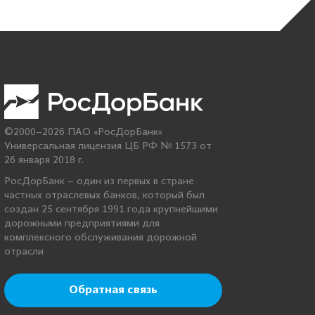
©2000–2026 ПАО «РосДорБанк»
Универсальная лицензия ЦБ РФ № 1573 от
26 января 2018 г.
РосДорБанк – один из первых в стране
частных отраслевых банков, который был
создан 25 сентября 1991 года крупнейшими
дорожными предприятиями для
комплексного обслуживания дорожной
отрасли
Обратная связь