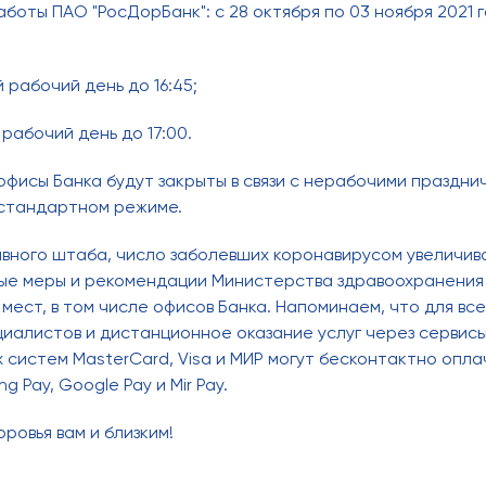
боты ПАО "РосДорБанк": с 28 октября по 03 ноября 2021 
 рабочий день до 16:45;
рабочий день до 17:00.
офисы Банка будут закрыты в связи с нерабочими праздни
 стандартном режиме.
вного штаба, число заболевших коронавирусом увеличив
ые меры и рекомендации Министерства здравоохранения 
ест, в том числе офисов Банка. Напоминаем, что для вс
иалистов и дистанционное оказание услуг через сервис
систем MasterCard, Visa и МИР могут бесконтактно опла
g Pay, Google Pay и Mir Pay.
ровья вам и близким!