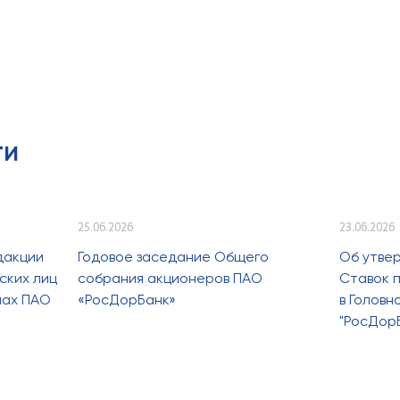
ти
25.06.2026
23.06.2026
дакции
Годовое заседание Общего
Об утве
ских лиц
собрания акционеров ПАО
Ставок п
лах ПАО
«РосДорБанк»
в Голов
"РосДор