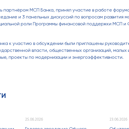
ь партнёром МСП Банка, принял участие в работе форума
едание и 3 панельных дискуссий по вопросам развития м
циальной роли Программы финансовой поддержки МСП и 
нка к участию в обсуждении были приглашены руководит
ударственной власти, общественных организаций, малых 
ые, проекты по модернизации и энергоэффективности.
ти
25.06.2026
23.06.2026
дакции
Годовое заседание Общего
Об утве