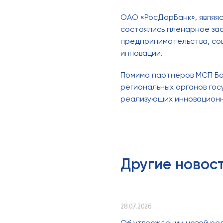
ОАО «РосДорБанк», являяс
состоялись пленарное зас
предпринимательства, со
инноваций.
Помимо партнёров МСП Ба
региональных органов гос
реализующих инновационн
Другие новос
28.07.2026
Об утверждении новой ре