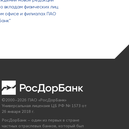
о вкладам физических лиц
ном офисе и филиалах ПАО
Банк"
©2000–2026 ПАО «РосДорБанк»
Универсальная лицензия ЦБ РФ № 1573 от
26 января 2018 г.
РосДорБанк – один из первых в стране
частных отраслевых банков, который был