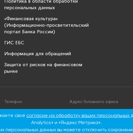
Политика в области обработки
персональных данных
«Финансовая культура»
(Информационно-просветительский
портал Банка России)
ГИС ЕБС
Информация для обращений
Защита от рисков на финансовом
рынке
Телефон
Адрес Головного офиса
+7 495 276 00 22
115093, г. Москва, ул. Дуби
ажаете своё
согласие на обработку ваших персональных 
86
8 800 100 00 22 (Бесплатно
Analytics» и «Яндекс Метрика».
по России)
их персональных данных вы можете отключить сохранение