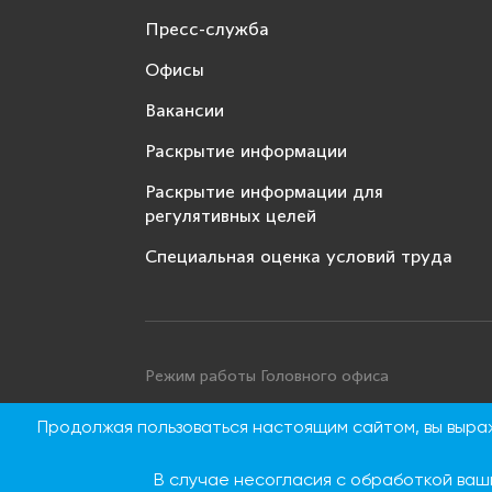
Пресс-служба
Офисы
Вакансии
Раскрытие информации
Раскрытие информации для
регулятивных целей
Специальная оценка условий труда
Режим работы Головного офиса
Понедельник - четверг: с 9:00 до 18:00
Продолжая пользоваться настоящим сайтом, вы выр
Пятница: с 9:00 до 16:45
Суббота, воскресенье: выходные дни
В случае несогласия с обработкой ваш