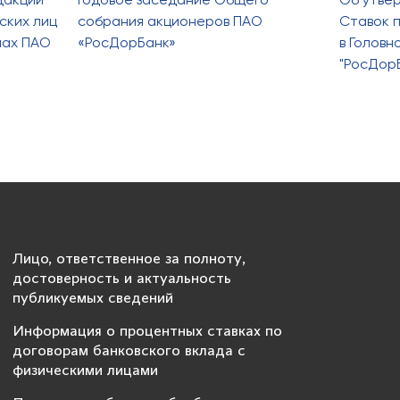
ских лиц
собрания акционеров ПАО
Ставок п
лах ПАО
«РосДорБанк»
в Голов
"РосДор
Лицо, ответственное за полноту,
достоверность и актуальность
публикуемых сведений
Информация о процентных ставках по
договорам банковского вклада с
физическими лицами