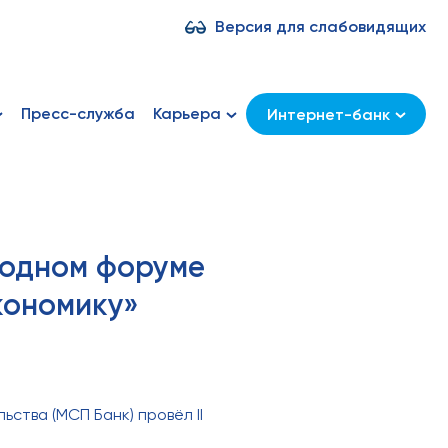
Версия для слабовидящих
Пресс-служба
Карьера
Интернет-банк
годном форуме
кономику»
ства (МСП Банк) провёл II