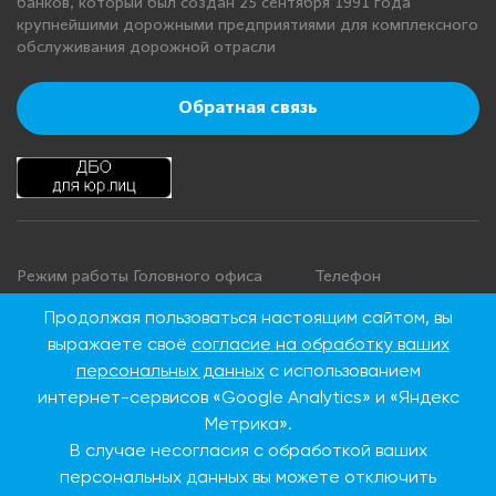
банков, который был создан 25 сентября 1991 года
крупнейшими дорожными предприятиями для комплексного
обслуживания дорожной отрасли
Обратная связь
Режим работы Головного офиса
Телефон
+7 495 276 00 22
Понедельник - четверг: с 9:00 до
Продолжая пользоваться настоящим сайтом, вы
18:00
8 800 100 00 22
выражаете своё
согласие на обработку ваших
Пятница: с 9:00 до 16:45
(Бесплатно по
персональных данных
с использованием
Суббота, воскресенье: выходные
России)
интернет-сервисов «Google Analytics» и «Яндекс
дни
Метрика».
В случае несогласия с обработкой ваших
Адрес Головного офиса
персональных данных вы можете отключить