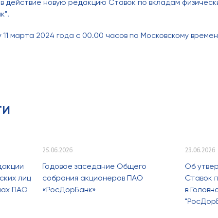
в действие новую редакцию Ставок по вкладам физически
к".
 11 марта 2024 года с 00.00 часов по Московскому времен
ти
25.06.2026
23.06.2026
дакции
Годовое заседание Общего
Об утве
ских лиц
собрания акционеров ПАО
Ставок п
лах ПАО
«РосДорБанк»
в Голов
"РосДор