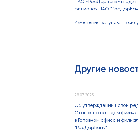
ПАО «РосДорБанк» вводит 
филиалах ПАО "РосДорБан
Изменения вступают в силу
Другие новос
28.07.2026
Об утверждении новой ре
Ставок по вкладам физиче
в Головном офисе и филиа
"РосДорБанк"