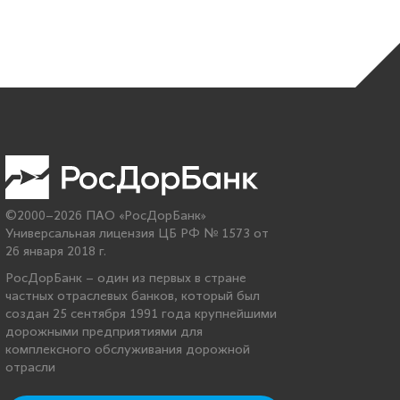
©2000–2026 ПАО «РосДорБанк»
Универсальная лицензия ЦБ РФ № 1573 от
26 января 2018 г.
РосДорБанк – один из первых в стране
частных отраслевых банков, который был
создан 25 сентября 1991 года крупнейшими
дорожными предприятиями для
комплексного обслуживания дорожной
отрасли