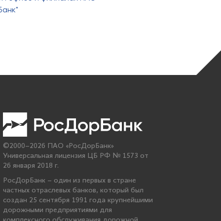
Банк"
©2000–2026 ПАО «РосДорБанк»
Универсальная лицензия ЦБ РФ № 1573 от
26 января 2018 г.
РосДорБанк – один из первых в стране
частных отраслевых банков, который был
создан 25 сентября 1991 года крупнейшими
дорожными предприятиями для
комплексного обслуживания дорожной