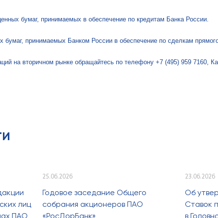
ценных бумаг, принимаемых в обеспечение по кредитам Банка России.
х бумаг, принимаемых Банком России в обеспечение по сделкам прямог
ций на вторичном рынке обращайтесь по телефону +7 (495) 959 7160, Ка
ти
25.06.2026
23.06.2026
дакции
Годовое заседание Общего
Об утве
ских лиц
собрания акционеров ПАО
Ставок п
лах ПАО
«РосДорБанк»
в Голов