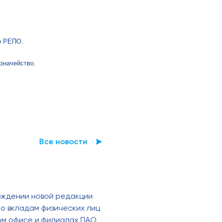
о РЕПО.
значейство.
Все новости
рждении новой редакции
о вкладам физических лиц
ном офисе и филиалах ПАО