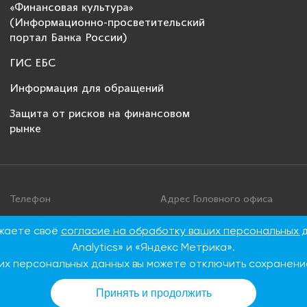
«Финансовая культура»
(Информационно-просветительский
портал Банка России)
ГИС ЕБС
Информация для обращений
Защита от рисков на финансовом
рынке
Телефон
Адрес Головного офиса
+7 495 276 00 22
115093, г. Москва, ул. Дуби
ажаете своё
согласие на обработку ваших персональных 
86
8 800 100 00 22 (Бесплатно
Analytics» и «Яндекс Метрика».
по России)
их персональных данных вы можете отключить сохранение
Принять и продолжить