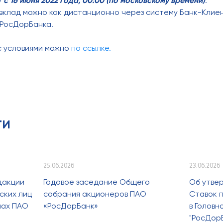
у
с 16 июня 2022 года, 00:00 (по московскому времени)
.
клад можно как дистанционно через систему Банк-Клиент 
РосДорБанка.
с условиями можно
по ссылке.
ти
25.06.2026
23.06.2026
дакции
Годовое заседание Общего
Об утве
ских лиц
собрания акционеров ПАО
Ставок п
лах ПАО
«РосДорБанк»
в Голов
"РосДор