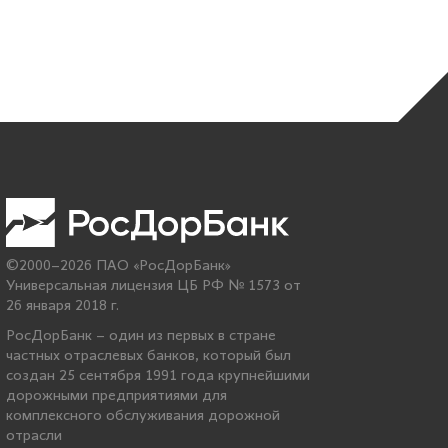
©2000–2026 ПАО «РосДорБанк»
Универсальная лицензия ЦБ РФ № 1573 от
26 января 2018 г.
РосДорБанк – один из первых в стране
частных отраслевых банков, который был
создан 25 сентября 1991 года крупнейшими
дорожными предприятиями для
комплексного обслуживания дорожной
отрасли