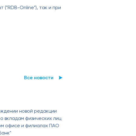
("RDB-Online"), так и при
Все новости
рждении новой редакции
о вкладам физических лиц
ном офисе и филиалах ПАО
Банк"