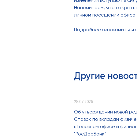
Изменения вступают в сил
Напоминаем, что открыть в
личном посещении офиса 
Подробнее ознакомиться 
Другие новос
28.07.2026
Об утверждении новой ре
Ставок по вкладам физиче
в Головном офисе и филиа
"РосДорБанк"