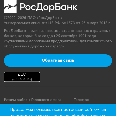
©2000–2026 ПАО «РосДорБанк»
Универсальная лицензия ЦБ РФ № 1573 от 26 января 2018 г.
РосДорБанк – один из первых в стране частных отраслевых
банков, который был создан 25 сентября 1991 года
крупнейшими дорожными предприятиями для комплексного
обслуживания дорожной отрасли
Обратная связь
Режим работы Головного офиса
Телефон
+7 495 276 00 22
Понедельник - четверг: с 9:00 до
Продолжая пользоваться настоящим сайтом, вы
18:00
8 800 100 00 22
выражаете своё
согласие на обработку ваших