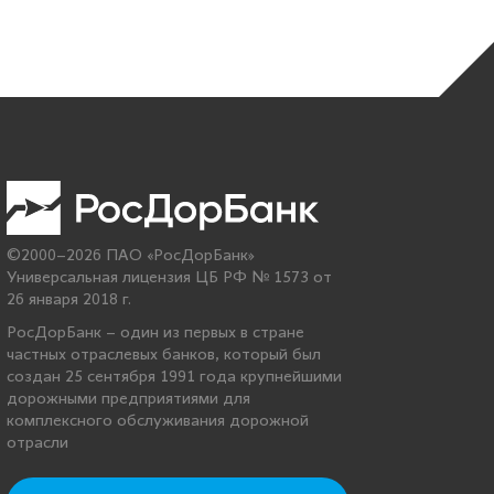
©2000–2026 ПАО «РосДорБанк»
Универсальная лицензия ЦБ РФ № 1573 от
26 января 2018 г.
РосДорБанк – один из первых в стране
частных отраслевых банков, который был
создан 25 сентября 1991 года крупнейшими
дорожными предприятиями для
комплексного обслуживания дорожной
отрасли