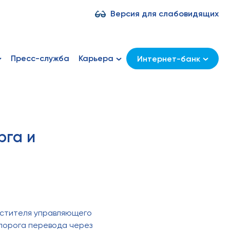
Версия для слабовидящих
Пресс-служба
Карьера
Интернет-банк
рга и
естителя управляющего
порога перевода через