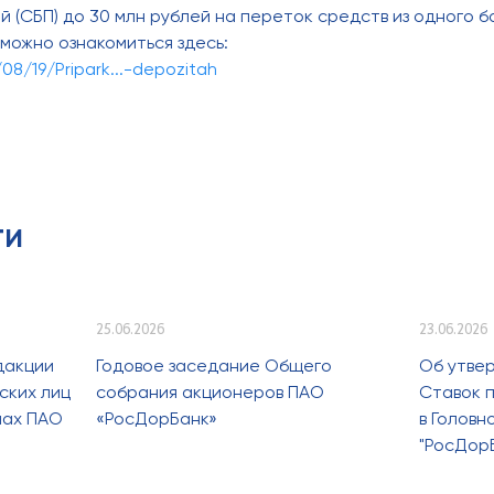
(СБП) до 30 млн рублей на переток средств из одного ба
можно ознакомиться здесь:
8/19/Pripark...-depozitah
ти
25.06.2026
23.06.2026
дакции
Годовое заседание Общего
Об утве
ских лиц
собрания акционеров ПАО
Ставок п
лах ПАО
«РосДорБанк»
в Голов
"РосДор