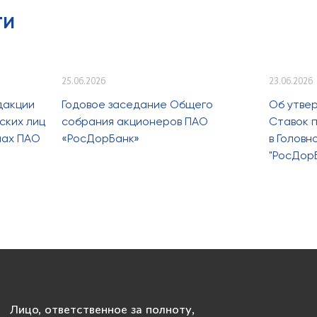
ти
25.06.2026
23.06.2026
дакции
Годовое заседание Общего
Об утве
ских лиц
собрания акционеров ПАО
Ставок п
лах ПАО
«РосДорБанк»
в Голов
"РосДор
Лицо, ответственное за полноту,