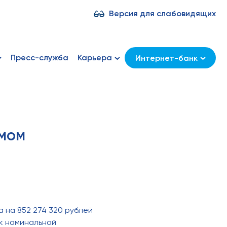
Версия для слабовидящих
Пресс-служба
Карьера
Интернет-банк
мом
 на 852 274 320 рублей
ук номинальной