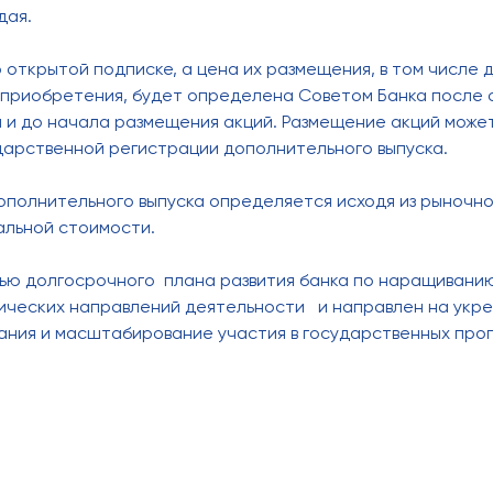
дая.
 открытой подписке, а цена их размещения, в том числе 
приобретения, будет определена Советом Банка после 
и до начала размещения акций. Размещение акций может
дарственной регистрации дополнительного выпуска.
полнительного выпуска определяется исходя из рыночно
альной стоимости.
тью долгосрочного плана развития банка по наращивани
ических направлений деятельности и направлен на укре
ания и масштабирование участия в государственных про