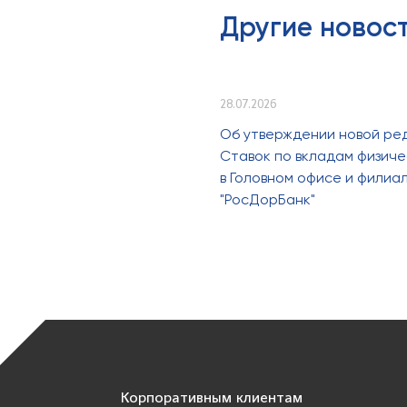
Другие новос
28.07.2026
Об утверждении новой ре
Ставок по вкладам физиче
в Головном офисе и филиа
"РосДорБанк"
Корпоративным клиентам