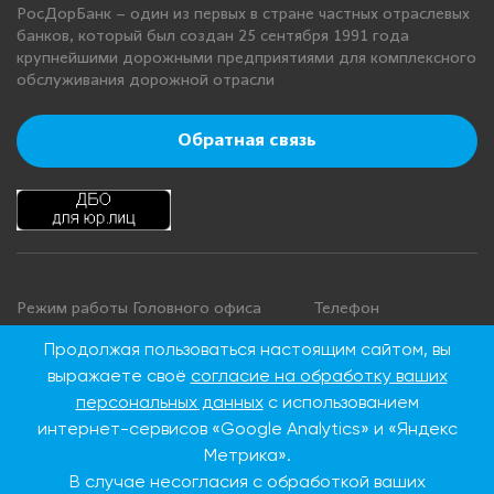
РосДорБанк – один из первых в стране частных отраслевых
банков, который был создан 25 сентября 1991 года
крупнейшими дорожными предприятиями для комплексного
обслуживания дорожной отрасли
Обратная связь
Режим работы Головного офиса
Телефон
+7 495 276 00 22
Понедельник - четверг: с 9:00 до
Продолжая пользоваться настоящим сайтом, вы
18:00
8 800 100 00 22
выражаете своё
согласие на обработку ваших
Пятница: с 9:00 до 16:45
(Бесплатно по
персональных данных
с использованием
Суббота, воскресенье: выходные
России)
интернет-сервисов «Google Analytics» и «Яндекс
дни
Метрика».
В случае несогласия с обработкой ваших