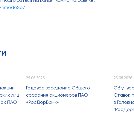
и подписаться на канал можно по ссылке:
MVhmodoSp7
ти
25.06.2026
23.06.2026
дакции
Годовое заседание Общего
Об утве
ских лиц
собрания акционеров ПАО
Ставок п
лах ПАО
«РосДорБанк»
в Голов
"РосДор