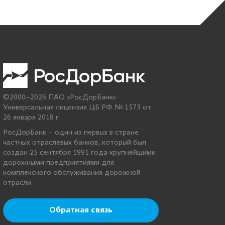
©2000–2026 ПАО «РосДорБанк»
Универсальная лицензия ЦБ РФ № 1573 от
26 января 2018 г.
РосДорБанк – один из первых в стране
частных отраслевых банков, который был
создан 25 сентября 1991 года крупнейшими
дорожными предприятиями для
комплексного обслуживания дорожной
отрасли
Обратная связь