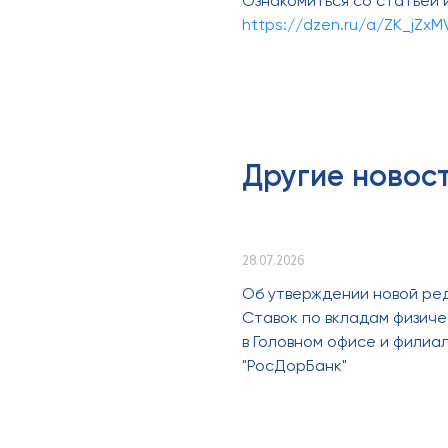
Ознакомиться со статьей 
https://dzen.ru/a/ZK_jZx
Другие новос
28.07.2026
Об утверждении новой ре
Ставок по вкладам физиче
в Головном офисе и филиа
"РосДорБанк"