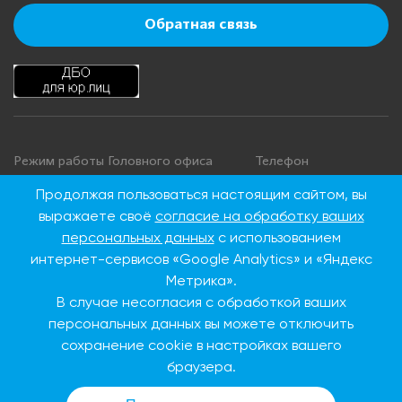
Обратная связь
Режим работы Головного офиса
Телефон
+7 495 276 00 22
Понедельник - четверг: с 9:00 до
Продолжая пользоваться настоящим сайтом, вы
18:00
8 800 100 00 22
выражаете своё
согласие на обработку ваших
Пятница: с 9:00 до 16:45
(Бесплатно по
персональных данных
с использованием
Суббота, воскресенье: выходные
России)
интернет-сервисов «Google Analytics» и «Яндекс
дни
Метрика».
В случае несогласия с обработкой ваших
Адрес Головного офиса
персональных данных вы можете отключить
сохранение cookie в настройках вашего
115093, г. Москва, ул.
Дубининская, д. 86
браузера.