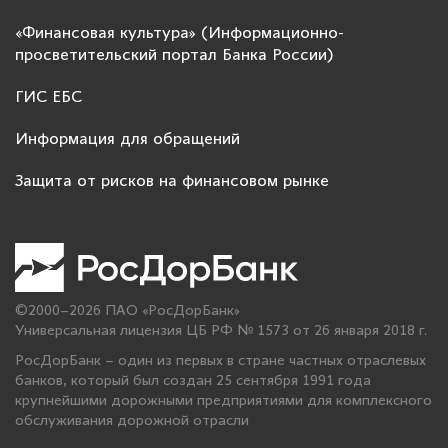
«Финансовая культура» (Информационно-
просветительский портал Банка России)
ГИС ЕБС
Информация для обращений
Защита от рисков на финансовом рынке
©2000–2026 ПАО «РосДорБанк»
Универсальная лицензия ЦБ РФ № 1573 от 26 января 2018 г.
РосДорБанк – один из первых в стране частных отраслевых
банков, который был создан 25 сентября 1991 года
крупнейшими дорожными предприятиями для комплексного
обслуживания дорожной отрасли