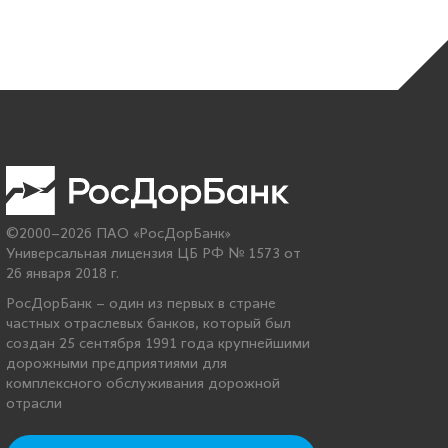
©2000–2026 ПАО «РосДорБанк»
Универсальная лицензия ЦБ РФ № 1573 от
26 января 2018 г.
РосДорБанк – один из первых в стране
частных отраслевых банков, который был
создан 25 сентября 1991 года крупнейшими
дорожными предприятиями для
комплексного обслуживания дорожной
отрасли