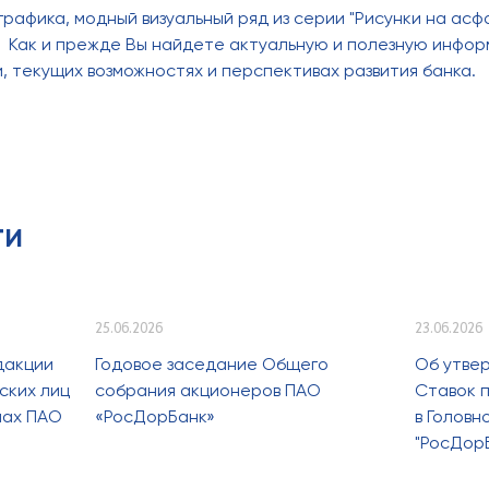
рафика, модный визуальный ряд из серии "Рисунки на ас
. Как и прежде Вы найдете актуальную и полезную инфо
, текущих возможностях и перспективах развития банка.
ти
25.06.2026
23.06.2026
дакции
Годовое заседание Общего
Об утве
ских лиц
собрания акционеров ПАО
Ставок п
лах ПАО
«РосДорБанк»
в Голов
"РосДор