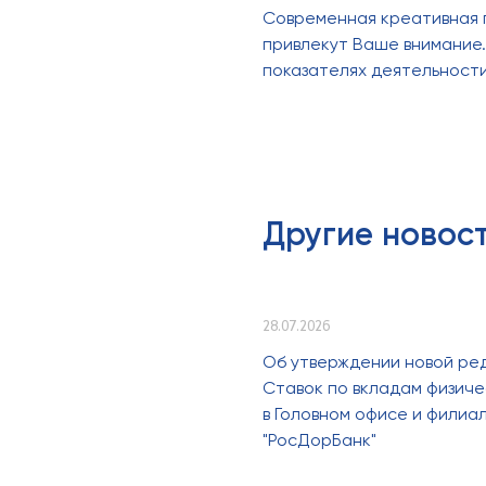
Современная креативная г
привлекут Ваше внимание
показателях деятельности
Другие новос
28.07.2026
Об утверждении новой ре
Ставок по вкладам физиче
в Головном офисе и филиа
"РосДорБанк"