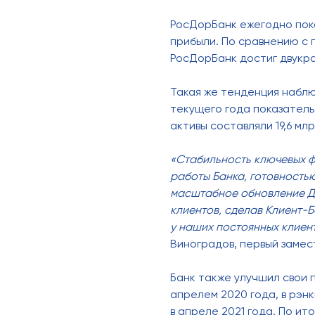
РосДорБанк ежегодно пок
прибыли. По сравнению с 
РосДорБанк достиг двукра
Такая же тенденция наблю
текущего года показатель 
активы составляли 19,6 мл
«Стабильность ключевых 
работы Банка, готовностью
масштабное обновление ДБ
клиентов, сделав Клиент-Б
у наших постоянных клиен
Виноградов, первый заме
Банк также улучшил свои п
апрелем 2020 года, в рэн
в апреле 2021 года. По ит