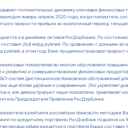
азывает положительную динамику ключевых финансовых п
периодом январь-апрель 2020 года, когда показатель сост
тного прироста прибыли за аналогичный период текущег
дается и в динамике активов РосДорБанка. По состоянию
составил 26,8 млрд рублей. По сравнению с данными за а
рд рублей, в этом году Банк продемонстрировал прирост н
финансовых показателей во многом обусловлена повышен
 к развитию и совершенствованию финансовых продуктов и
О-систем (дистанционное банковское обслуживание) для
анк еще более удобным и современным. Это укрепляет дов
тов и, как демонстрируют наши показатели, привлекает но
ститель Председателя Правления РосДорБанка.
оказатели в рейтинге российских банков (по методике Ba
кинге по кредитному портфелю РосДорБанк поднялся на 18 
огам месяца объём кредитного портфеля Банка составил 16