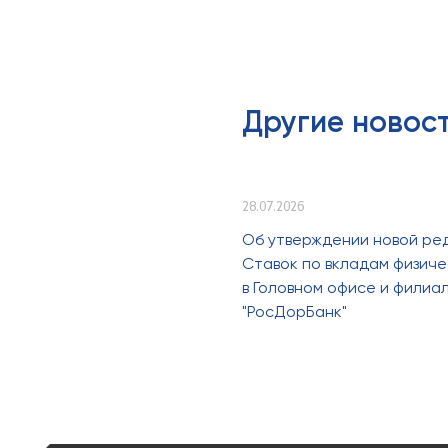
Другие новос
28.07.2026
Об утверждении новой ре
Ставок по вкладам физиче
в Головном офисе и филиа
"РосДорБанк"