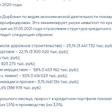
 2020 года.
сДорБанк» по видам экономической деятельности показы
ерсифицирован. Это минимизирует риски невыплат по кр
ным на 01.05.2021 года отраслевая структура кредитног
глядит следующим образом:
исле дорожное строительство) – 23,1% (3 441 732 тыс. руб.
говля – 22,1% (3 300 020 тыс. руб.);
 тыс. руб.);
 823 275 тыс. руб.);
имуществом – 9,8% (1 453 962 тыс. руб.);
. лизинг) – 9,5% (1 416 023 тыс. руб.);
зации и прочее– 3,1% (461 134 тыс. руб.);
6% (388 978 тыс. руб.)
рошлого месяца, прирост в кредитном портфеле показал
 1,5%) и производство (на 3,5%).