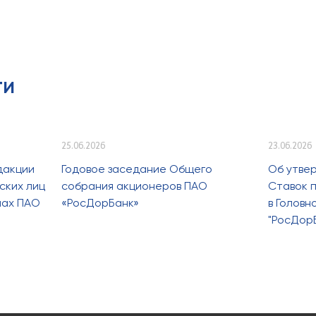
ти
25.06.2026
23.06.2026
дакции
Годовое заседание Общего
Об утве
ских лиц
собрания акционеров ПАО
Ставок п
лах ПАО
«РосДорБанк»
в Голов
"РосДор