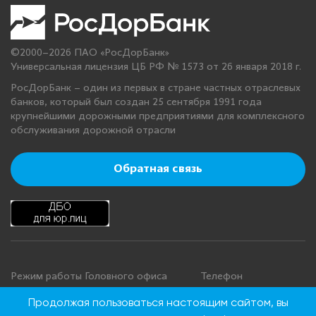
©2000–2026 ПАО «РосДорБанк»
Универсальная лицензия ЦБ РФ № 1573 от 26 января 2018 г.
РосДорБанк – один из первых в стране частных отраслевых
банков, который был создан 25 сентября 1991 года
крупнейшими дорожными предприятиями для комплексного
обслуживания дорожной отрасли
Обратная связь
Режим работы Головного офиса
Телефон
+7 495 276 00 22
Понедельник - четверг: с 9:00 до
Продолжая пользоваться настоящим сайтом, вы
18:00
8 800 100 00 22