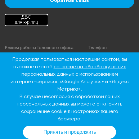
Обратная связь
Режим работы Головного офиса
Телефон
+7 495 276 00 22
Понедельник - четверг: с 9:00 до
Продолжая пользоваться настоящим сайтом, вы
18:00
8 800 100 00 22
выражаете своё
согласие на обработку ваших
Пятница: с 9:00 до 16:45
(Бесплатно по
персональных данных
с использованием
Суббота, воскресенье: выходные
России)
интернет-сервисов «Google Analytics» и «Яндекс
дни
Метрика».
В случае несогласия с обработкой ваших
Адрес Головного офиса
персональных данных вы можете отключить
сохранение cookie в настройках вашего
115093, г. Москва, ул.
Дубининская, д. 86
браузера.
Принять и продолжить