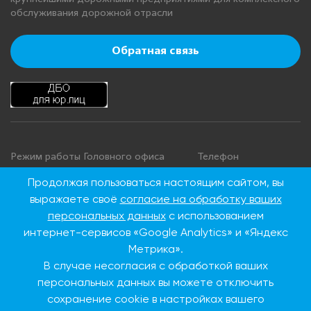
обслуживания дорожной отрасли
Обратная связь
Режим работы Головного офиса
Телефон
+7 495 276 00 22
Понедельник - четверг: с 9:00 до
Продолжая пользоваться настоящим сайтом, вы
18:00
8 800 100 00 22
выражаете своё
согласие на обработку ваших
Пятница: с 9:00 до 16:45
(Бесплатно по
персональных данных
с использованием
Суббота, воскресенье: выходные
России)
интернет-сервисов «Google Analytics» и «Яндекс
дни
Метрика».
В случае несогласия с обработкой ваших
Адрес Головного офиса
персональных данных вы можете отключить
сохранение cookie в настройках вашего
115093, г. Москва, ул.