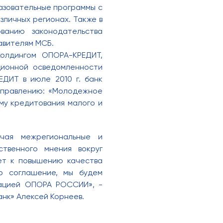
азовательные программы с
личных регионах. Также в
ванию законодательства
авителям МСБ.
олдингом ОПОРА-КРЕДИТ,
ционной осведомленности
ДИТ в июле 2010 г. банк
аправлению: «Молодежное
му кредитования малого и
чая межрегиональные и
твенного мнения вокруг
ет к повышению качества
то соглашение, мы будем
зацией ОПОРА РОССИИ», -
нк» Алексей Корнеев.