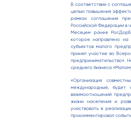
В соответствии с соглаш
целью повышения эффекти
рамках соглашения пре
Российской Федерации в ч
Месяцем ранее РосДорБ
которое направлено на 
субъектов малого предп
принял участие во Всер
предпринимательство». Н
среднего бизнеса «Малому
«Организация совмест
международные, будет 
взаимоотношений предпр
жизни населения и разв
участвовать в реализац
прокомментировал событи