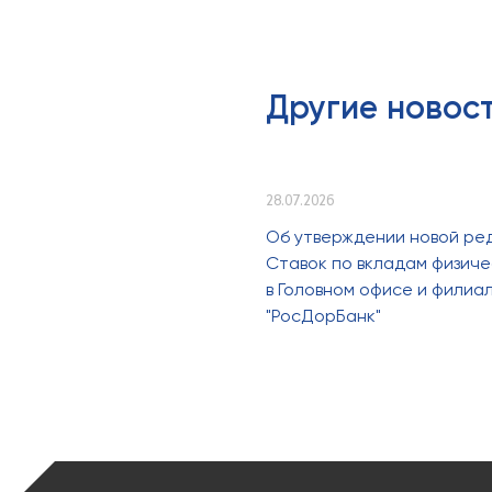
Другие новос
28.07.2026
Об утверждении новой ре
Ставок по вкладам физиче
в Головном офисе и филиа
"РосДорБанк"