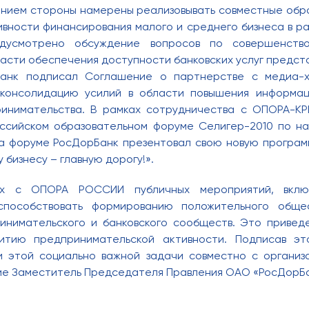
ением стороны намерены реализовывать совместные обр
вности финансирования малого и среднего бизнеса в раз
дусмотрено обсуждение вопросов по совершенство
асти обеспечения доступности банковских услуг предст
анк подписал Соглашение о партнерстве с медиа-х
консолидацию усилий в области повышения информа
ринимательства. В рамках сотрудничества с ОПОРА-КРЕ
оссийском образовательном форуме Селигер-2010 по н
а форуме РосДорБанк презентовал свою новую програм
 бизнесу – главную дорогу!».
ных с ОПОРА РОССИИ публичных мероприятий, вклю
способствовать формированию положительного общес
инимательского и банковского сообществ. Это привед
итию предпринимательской активности. Подписав э
ии этой социально важной задачи совместно с органи
е Заместитель Председателя Правления ОАО «РосДорБа