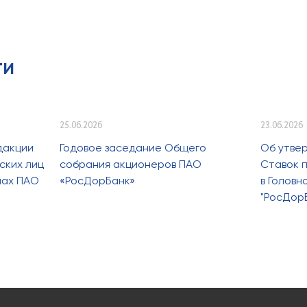
ти
25.06.2026
23.06.2026
дакции
Годовое заседание Общего
Об утве
ских лиц
собрания акционеров ПАО
Ставок п
лах ПАО
«РосДорБанк»
в Голов
"РосДор