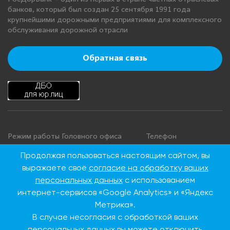
банков, который был создан 25 сентября 1991 года
крупнейшими дорожными предприятиями для комплексного
обслуживания дорожной отрасли
Обратная связь
Режим работы Головного офиса
Телефон
+7 495 276 00 22
Понедельник - четверг: с 9:00 до
Продолжая пользоваться настоящим сайтом, вы
18:00
8 800 100 00 22
выражаете своё
согласие на обработку ваших
Пятница: с 9:00 до 16:45
(Бесплатно по
персональных данных
с использованием
Суббота, воскресенье: выходные
России)
интернет-сервисов «Google Analytics» и «Яндекс
дни
Метрика».
В случае несогласия с обработкой ваших
Адрес Головного офиса
персональных данных вы можете отключить