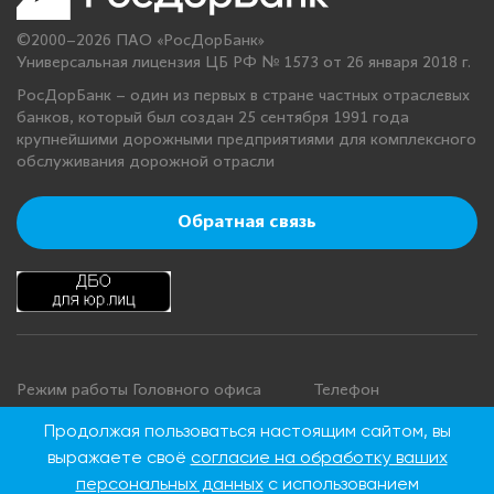
©2000–2026 ПАО «РосДорБанк»
Универсальная лицензия ЦБ РФ № 1573 от 26 января 2018 г.
РосДорБанк – один из первых в стране частных отраслевых
банков, который был создан 25 сентября 1991 года
крупнейшими дорожными предприятиями для комплексного
обслуживания дорожной отрасли
Обратная связь
Режим работы Головного офиса
Телефон
+7 495 276 00 22
Понедельник - четверг: с 9:00 до
Продолжая пользоваться настоящим сайтом, вы
18:00
8 800 100 00 22
выражаете своё
согласие на обработку ваших
Пятница: с 9:00 до 16:45
(Бесплатно по
персональных данных
с использованием